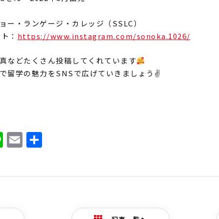
ョー・ランゲージ・カレッジ（SSLC）
ント：
https://www.instagram.com/sonoka.1026/
真などたくさん投稿してくれています
で留学の魅力をSNSで広げていきましょう✌️
ook
ter
atena
Line
Email
共
有