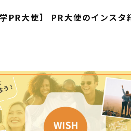
留学PR大使】 PR大使のインス