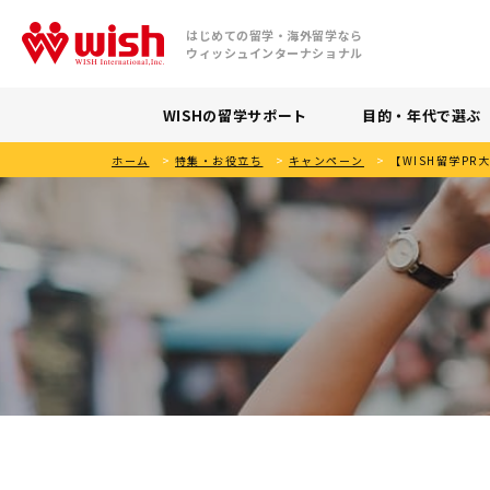
はじめての留学・海外留学なら
ウィッシュインターナショナル
WISHの留学サポート
目的・年代で選ぶ
ホーム
>
特集・お役立ち
>
キャンペーン
>
【WISH留学PR