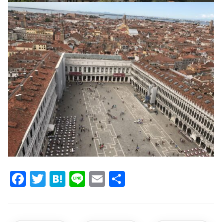
Facebook
Twitter
Hatena
Line
Email
共
有