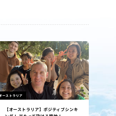
カナダ
オースト
【カナダ】何歳からでもチャレンジは
【オ
することができる
もの