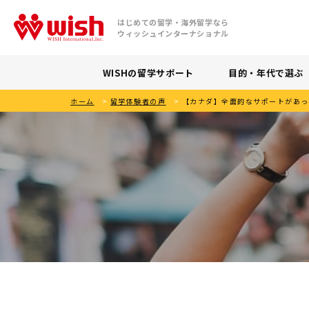
はじめての留学・海外留学なら
ウィッシュインターナショナル
WISHの留学サポート
目的・年代で選ぶ
ホーム
>
留学体験者の声
>
【カナダ】全面的なサポートがあっ