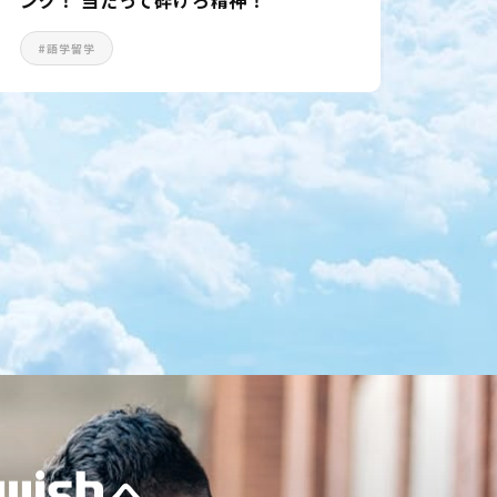
#語学留学
#語
へ