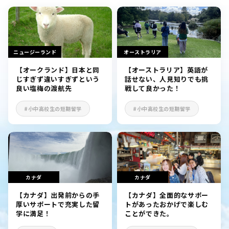
ニュージーランド
オーストラリア
【オークランド】日本と同
【オーストラリア】英語が
じすぎず違いすぎずという
話せない、人見知りでも挑
良い塩梅の渡航先
戦して良かった！
#小中高校生の短期留学
#小中高校生の短期留学
カナダ
カナダ
【カナダ】出発前からの手
【カナダ】全面的なサポー
厚いサポートで充実した留
トがあったおかげで楽しむ
学に満足！
ことができた。