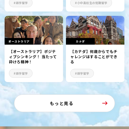
#語学留学
#小中高校生の短期留学
オーストラリア
カナダ
【オーストラリア】ポジテ
【カナダ】何歳からでもチ
ィブシンキング！ 当たって
ャレンジはすることができ
砕けろ精神！
る
#語学留学
#語学留学
もっと見る