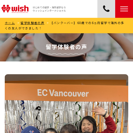
はじめての留学・海外留学なら
ウィッシュインターナショナル
ホーム
>
留学体験者の声
>
【バンクーバー】60歳での6ヵ月留学で海外の多
くの友人ができました！
留学体験者の声