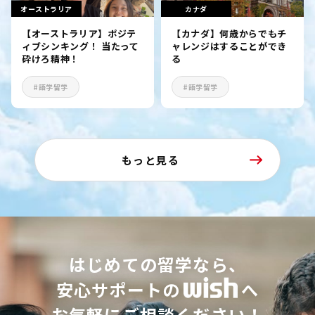
オーストラリア
カナダ
【オーストラリア】ポジテ
【カナダ】何歳からでもチ
ィブシンキング！ 当たって
ャレンジはすることができ
砕けろ精神！
る
#語学留学
#語学留学
もっと見る
はじめての留学なら、
安心サポートの
へ
お気軽にご相談ください！