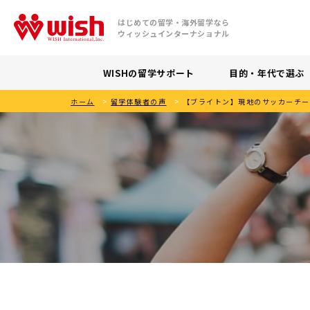
はじめての留学・海外留学なら
ウィッシュインターナショナル
WISHの留学サポート
目的・年代で選ぶ
ホーム
>
留学体験者の声
>
【ブライトン】現地のサッカーチー