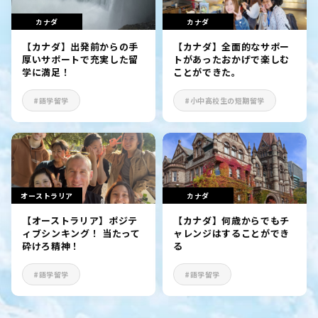
カナダ
カナダ
【カナダ】出発前からの手
【カナダ】全面的なサポー
厚いサポートで充実した留
トがあったおかげで楽しむ
学に満足！
ことができた。
#語学留学
#小中高校生の短期留学
オーストラリア
カナダ
【オーストラリア】ポジテ
【カナダ】何歳からでもチ
ィブシンキング！ 当たって
ャレンジはすることができ
砕けろ精神！
る
#語学留学
#語学留学