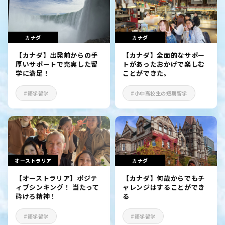
カナダ
カナダ
【カナダ】出発前からの手
【カナダ】全面的なサポー
厚いサポートで充実した留
トがあったおかげで楽しむ
学に満足！
ことができた。
#語学留学
#小中高校生の短期留学
オーストラリア
カナダ
【オーストラリア】ポジテ
【カナダ】何歳からでもチ
ィブシンキング！ 当たって
ャレンジはすることができ
砕けろ精神！
る
#語学留学
#語学留学