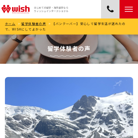
はじめての留学・海外留学なら
ウィッシュインターナショナル
ホーム
>
留学体験者の声
>
【バンクーバー】安心して留学生活が送れたの
で、WISHにしてよかった
留学体験者の声