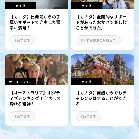
カナダ
カナダ
【カナダ】出発前からの手
【カナダ】全面的なサポー
厚いサポートで充実した留
トがあったおかげで楽しむ
学に満足！
ことができた。
#語学留学
#小中高校生の短期留学
オーストラリア
カナダ
【オーストラリア】ポジテ
【カナダ】何歳からでもチ
ィブシンキング！ 当たって
ャレンジはすることができ
砕けろ精神！
る
#語学留学
#語学留学