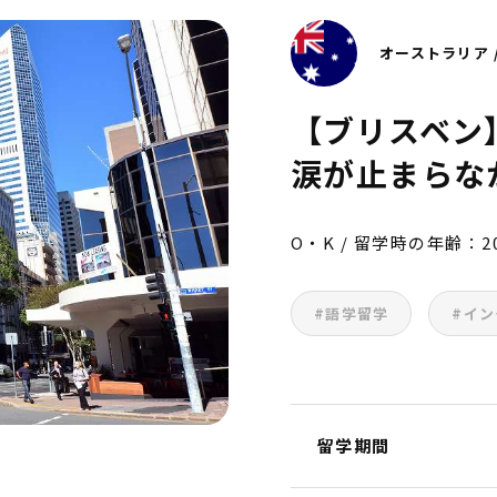
オーストラリア 
【ブリスベン
涙が止まらな
O・K / 留学時の年齢：2
#語学留学
#イ
留学期間