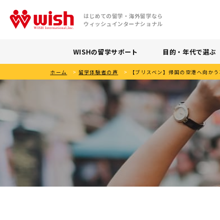
はじめての留学・海外留学なら
ウィッシュインターナショナル
WISHの留学サポート
目的・年代で選ぶ
ホーム
>
留学体験者の声
>
【ブリスベン】帰国の空港へ向かう