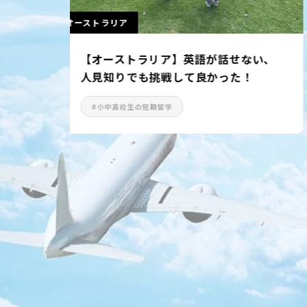
カナダ
い、
【カナダ】出発前からの手厚いサポー
トで充実した留学に満足！
#語学留学