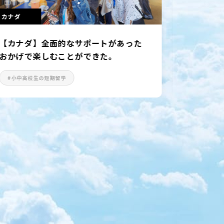
オーストラリア
カナ
【オーストラリア】ポジティブシンキ
【カ
ング！ 当たって砕けろ精神！
する
#語学留学
#語