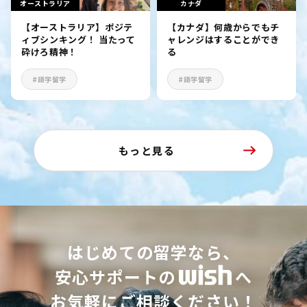
オーストラリア
カナダ
【オーストラリア】ポジテ
【カナダ】何歳からでもチ
ィブシンキング！ 当たって
ャレンジはすることができ
砕けろ精神！
る
#語学留学
#語学留学
もっと見る
はじめての留学なら、
安心サポートの
へ
お気軽にご相談ください！