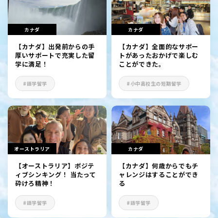
カナダ
カナダ
【カナダ】出発前からの手
【カナダ】全面的なサポー
厚いサポートで充実した留
トがあったおかげで楽しむ
学に満足！
ことができた。
#語学留学
#小中高校生の短期留学
オーストラリア
カナダ
【オーストラリア】ポジテ
【カナダ】何歳からでもチ
ィブシンキング！ 当たって
ャレンジはすることができ
砕けろ精神！
る
#語学留学
#語学留学