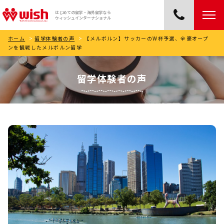
はじめての留学・海外留学なら
ウィッシュインターナショナル
ホーム
>
留学体験者の声
>
【メルボルン】サッカーのW杯予選、全豪オープ
ンを観戦したメルボルン留学
留学体験者の声