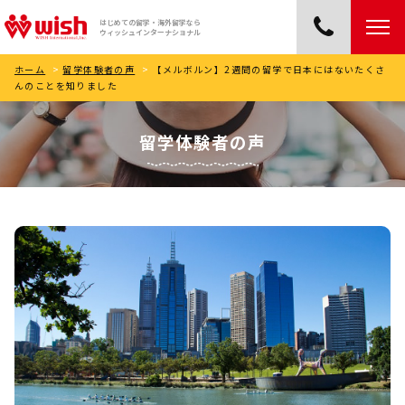
はじめての留学・海外留学なら
ウィッシュインターナショナル
ホーム
>
留学体験者の声
>
【メルボルン】2週間の留学で日本にはないたくさ
んのことを知りました
留学体験者の声