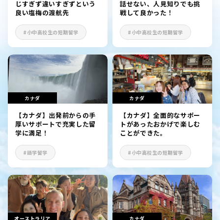
じすぎず違いすぎずという
話せない、人見知りでも挑
良い塩梅の渡航先
戦して良かった！
#小中高校生の短期留学
#小中高校生の短期留学
カナダ
カナダ
【カナダ】出発前からの手
【カナダ】全面的なサポー
厚いサポートで充実した留
トがあったおかげで楽しむ
学に満足！
ことができた。
#語学留学
#小中高校生の短期留学
オーストラリア
カナダ