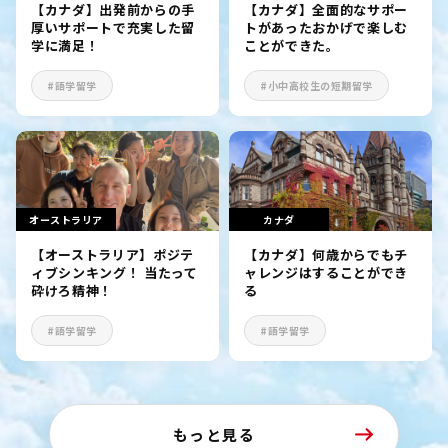
【カナダ】出発前からの手
【カナダ】全面的なサポー
厚いサポートで充実した留
トがあったおかげで楽しむ
学に満足！
ことができた。
#語学留学
#小中高校生の短期留学
オーストラリア
カナダ
【オーストラリア】ポジテ
【カナダ】何歳からでもチ
ィブシンキング！ 当たって
ャレンジはすることができ
砕けろ精神！
る
#語学留学
#語学留学
もっと見る