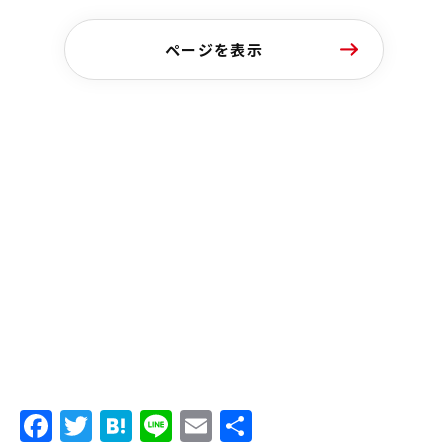
ページを表示
Facebook
Twitter
Hatena
Line
Email
共