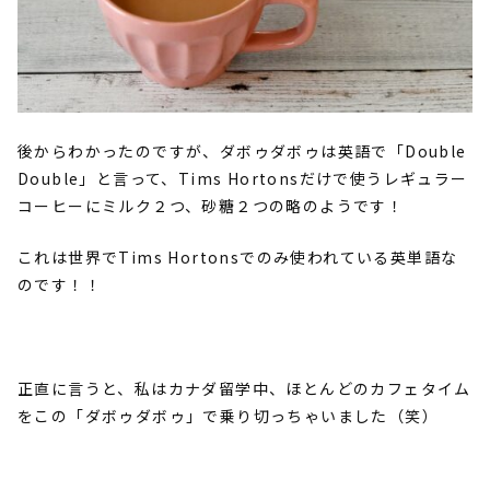
後からわかったのですが、ダボゥダボゥは英語で「
Double
Double
」と言って、
Tims Hortons
だけで使うレギュラー
コーヒーにミルク２つ、砂糖２つの略のようです！
これは世界で
Tims Hortons
でのみ使われている英単語な
のです！！
正直に言うと、私はカナダ留学中、ほとんどのカフェタイム
をこの「ダボゥダボゥ」で乗り切っちゃいました（笑）