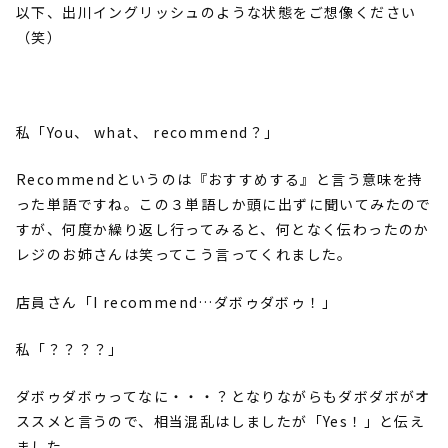
以下、出川イングリッシュのような状態をご想像ください
（笑）
私「
You
、
what
、
recommend
？」
Recommend
というのは『おすすめする』と言う意味を持
った単語ですね。この３単語しか頭に出ずに聞いてみたので
すが、何度か繰り返し行ってみると、何となく伝わったのか
レジのお姉さんは笑ってこう言ってくれました。
店員さん「
I recommend…
ダボゥダボゥ！」
私「？？？？」
ダボゥダボゥってなに・・・？となりながらもダボダボがオ
ススメと言うので、相当混乱はしましたが「
Yes
！」と伝え
ました。