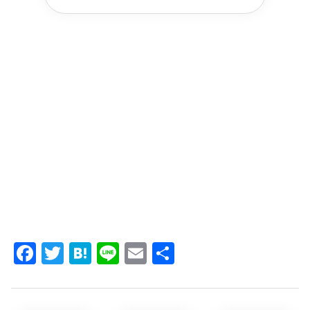
Facebook
Twitter
Hatena
Line
Email
共
有