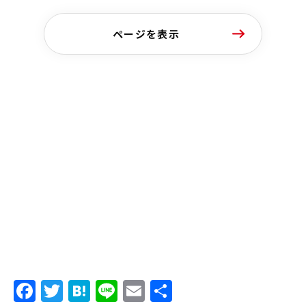
ページを表示
Facebook
Twitter
Hatena
Line
Email
共