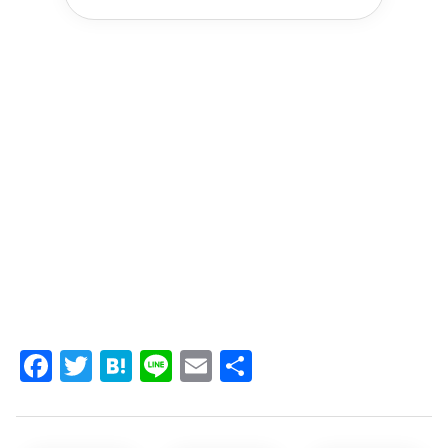
Facebook
Twitter
Hatena
Line
Email
共
有