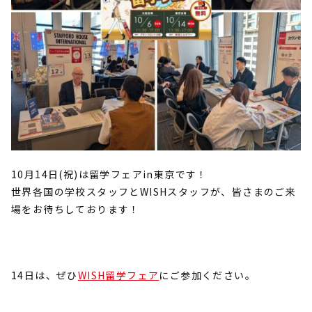
10月
14
日
(
祝
)
は留学フェア
in
東京です！
世界各国の学校スタッフと
WISH
スタッフが、皆さまのご来
場をお待ちしております！
14
日は、ぜひ
WISH
留学フェア
にご参加ください。