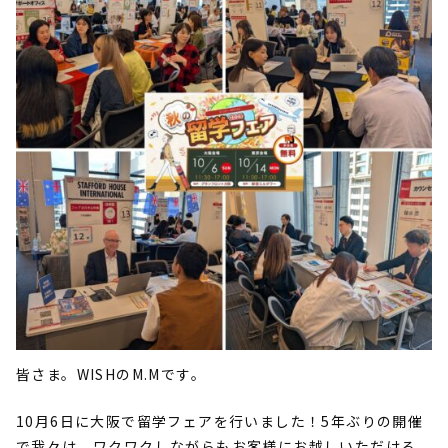
皆さま。
WISH
の
M.M
です。
10月
6
日に大阪で留学フェアを行いました！
5
年ぶりの開催
で我々は、ワクワクしながらもお客様にお越しいただける