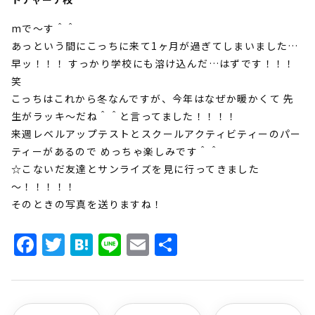
mで～す＾＾
あっという間にこっちに来て1ヶ月が過ぎてしまいました…
早ッ！！！ すっかり学校にも溶け込んだ…はずです！！！
笑
こっちはこれから冬なんですが、今年はなぜか暖かくて 先
生がラッキ～だね＾＾と言ってました！！！！
来週レベルアップテストとスクールアクティビティーのパー
ティーがあるので めっちゃ楽しみです＾＾
☆こないだ友達とサンライズを見に行ってきました
～！！！！！
そのときの写真を送りますね！
Facebook
Twitter
Hatena
Line
Email
共
有