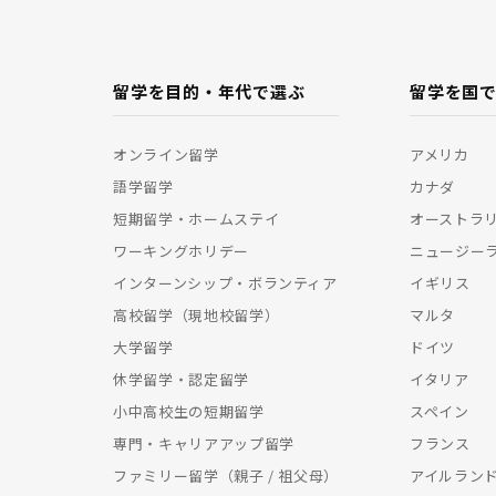
留学を目的・年代で選ぶ
留学を国
オンライン留学
アメリカ
語学留学
カナダ
短期留学・ホームステイ
オーストラ
ワーキングホリデー
ニュージー
インターンシップ・ボランティア
イギリス
高校留学（現地校留学）
マルタ
大学留学
ドイツ
休学留学・認定留学
イタリア
小中高校生の短期留学
スペイン
専門・キャリアアップ留学
フランス
ファミリー留学（親子 / 祖父母）
アイルラン