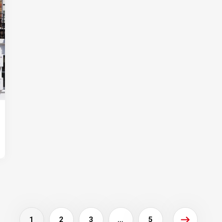
1
2
3
…
5