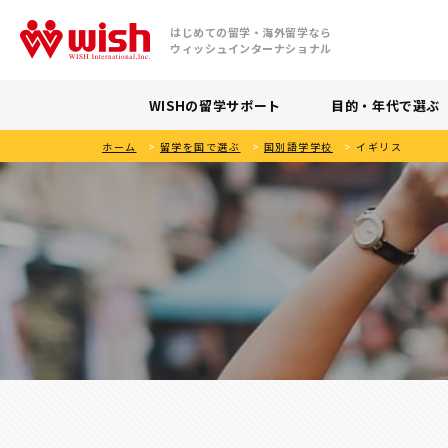
はじめての留学・海外留学なら
ウィッシュインターナショナル
WISHの留学サポート
目的・年代で選ぶ
ホーム
>
留学を国で選ぶ
>
国別語学学校
>
イギリス