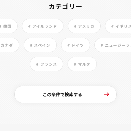
カテゴリー
# 韓国
# アイルランド
# アメリカ
# イギリ
 カナダ
# スペイン
# ドイツ
# ニュージーラ
# フランス
# マルタ
この条件で検索する