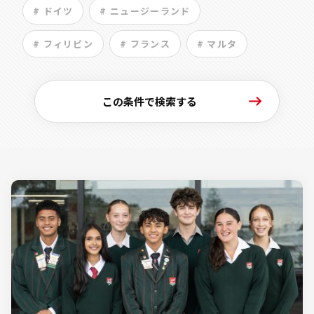
# ドイツ
# ニュージーランド
# フィリピン
# フランス
# マルタ
この条件で検索する