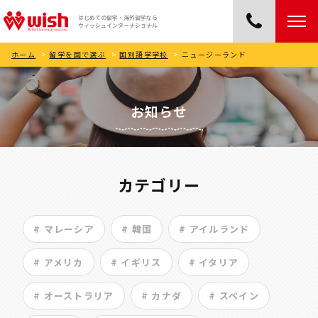
はじめての留学・海外留学なら
ウィッシュインターナショナル
ホーム
>
留学を国で選ぶ
>
国別語学学校
>
ニュージーランド
お知らせ
カテゴリー
# マレーシア
# 韓国
# アイルランド
# アメリカ
# イギリス
# イタリア
# オーストラリア
# カナダ
# スペイン