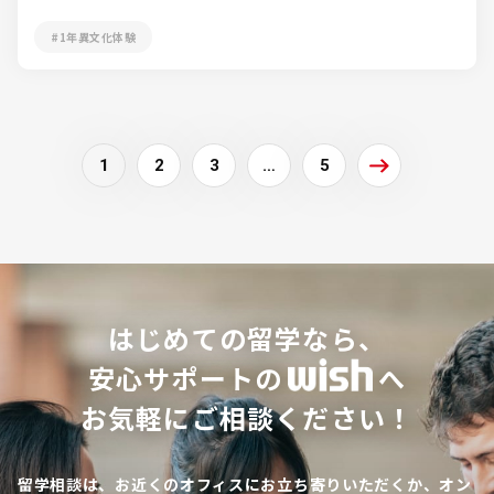
#1年異文化体験
1
2
3
…
5
はじめての留学なら、
安心サポートの
へ
お気軽にご相談ください！
留学相談は、お近くのオフィスにお立ち寄りいただくか、オン