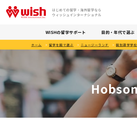
はじめての留学・海外留学なら
ウィッシュインターナショナル
WISHの留学サポート
目的・年代で選ぶ
ホーム
>
留学を国で選ぶ
>
ニュージーランド
>
国別語学学
Hobson