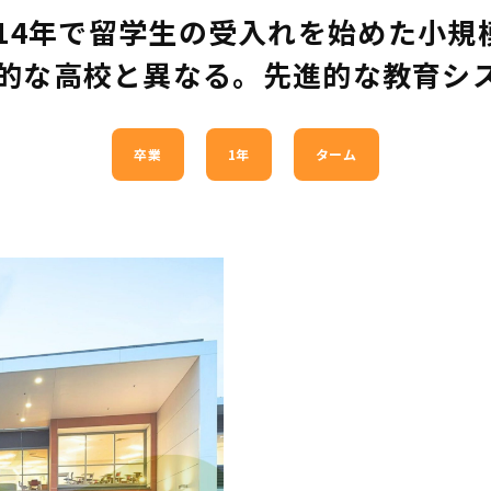
014年で留学生の受入れを始めた小規
的な高校と異なる。先進的な教育シ
卒業
1年
ターム