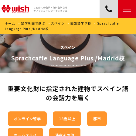
はじめての留学・海外留学なら
ウィッシュインターナショナル
ホーム
>
留学を国で選ぶ
>
スペイン
>
国別語学学校
>
Sprachcaffe
Language Plus /Madrid校
スペイン
Sprachcaffe Language Plus /Madrid校
重要文化財に指定された建物でスペイン語
の会話力を磨く
オンライン留学
18歳以上
都市
ホームステイ
滞在その他