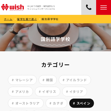
はじめての留学・海外留学なら
ウィッシュインターナショナル
ホーム
>
留学を国で選ぶ
>
国別語学学校
国別語学学校
カテゴリー
# マレーシア
# 韓国
# アイルランド
# アメリカ
# イギリス
# イタリア
# オーストラリア
# カナダ
# スペイン