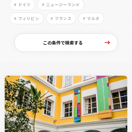
# ドイツ
# ニュージーランド
# フィリピン
# フランス
# マルタ
この条件で検索する