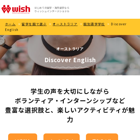
はじめての留学・海外留学なら
ウィッシュインターナショナル
ホーム
>
留学を国で選ぶ
>
オーストラリア
>
国別語学学校
>
Discover
English
オーストラリア
Discover English
学生の声を大切にしながら
ボランティア・インターンシップなど
豊富な選択肢と、楽しいアクティビティが魅
力