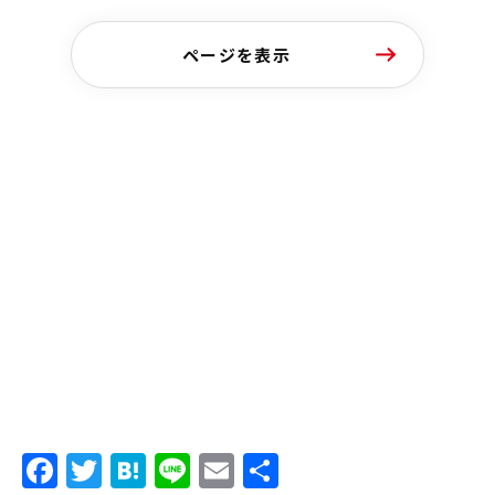
ページを表示
Facebook
Twitter
Hatena
Line
Email
共