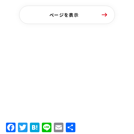
ページを表示
Facebook
Twitter
Hatena
Line
Email
共