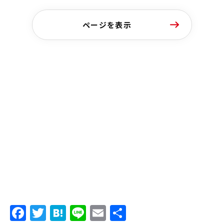
ページを表示
Facebook
Twitter
Hatena
Line
Email
共