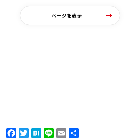
ページを表示
Facebook
Twitter
Hatena
Line
Email
共