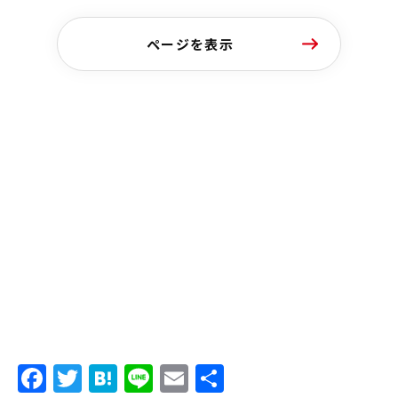
ページを表示
Facebook
Twitter
Hatena
Line
Email
共