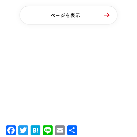
ページを表示
Facebook
Twitter
Hatena
Line
Email
共