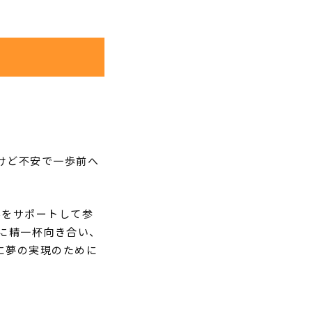
けど不安で一歩前へ
学をサポートして参
に精一杯向き合い、
に夢の実現のために