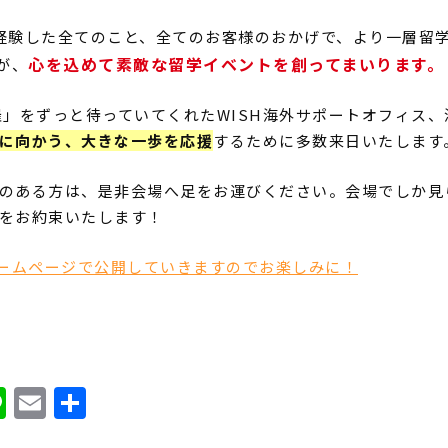
経験した全てのこと、全てのお客様のおかげで、より一層留
心を込めて素敵な留学イベントを創ってまいります。
が、
催」をずっと待っていてくれた
WISH
海外サポートオフィス、
に向かう、大きな一歩を応援
するために多数来日いたします
のある方は、是非会場へ足をお運びください。会場でしか見
をお約束いたします！
ホームページで公開していきますのでお楽しみに！
ook
ter
atena
Line
Email
共
有