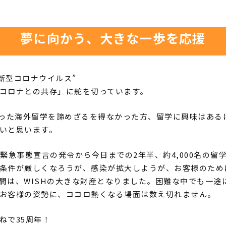
夢に向かう、大きな一歩を応援
新型コロナウイルス
”
コロナとの共存」に舵を切っています。
った海外留学を諦めざるを得なかった方、留学に興味はある
いと思います。
緊急事態宣言の発令から今日までの2年半、約
4,000
名の留
条件が厳しくなろうが、感染が拡大しようが、お客様のため
間は、
WISH
の大きな財産となりました。困難な中でも一途
お客様の姿勢に、ココロ熱くなる場面は数え切れません。
ねで
35
周年！