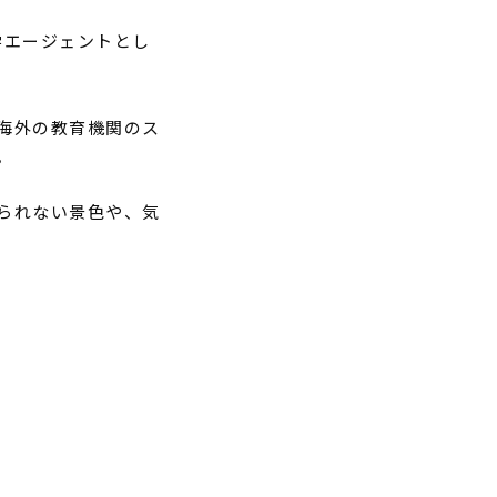
学エージェントとし
海外の教育機関のス
。
られない景色や、気