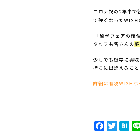
コロナ禍の
2年半
で
て強くなった
WISH
「留学フェアの開
タッフも皆さんの
夢
少しでも留学に興味
持ちに出逢えること
詳細は順次WISH
Faceb
Twit
H