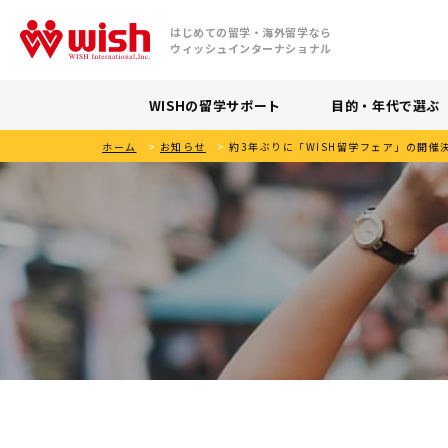
はじめての留学・海外留学なら
ウィッシュインターナショナル
WISHの留学サポート
目的・年代で選ぶ
ホーム
>
お知らせ
>
約3年ぶりに「WISH留学フェア」の開催