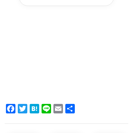
Facebook
Twitter
Hatena
Line
Email
共
有