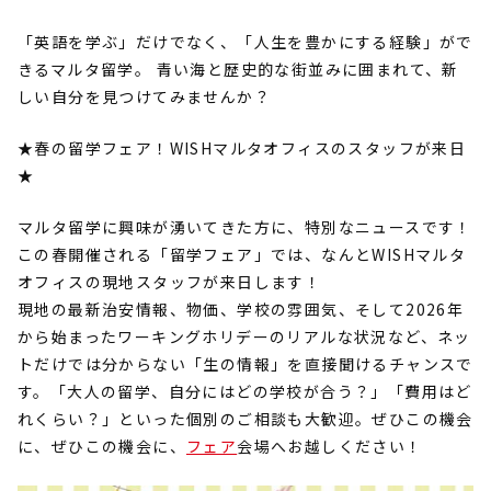
「英語を学ぶ」だけでなく、「人生を豊かにする経験」がで
きるマルタ留学。
青い海と歴史的な街並みに囲まれて、新
しい自分を見つけてみませんか？
★春の留学フェア！
WISH
マルタオフィスのスタッフが来日
★
マルタ留学に興味が湧いてきた方に、特別なニュースです！
この春開催される「留学フェア」では、なんと
WISH
マルタ
オフィスの現地スタッフが来日します！
現地の最新治安情報、物価、学校の雰囲気、そして
2026
年
から始まったワーキングホリデーのリアルな状況など、ネッ
トだけでは分からない「生の情報」を直接聞けるチャンスで
す。「大人の留学、自分にはどの学校が合う？」「費用はど
れくらい？」といった個別のご相談も大歓迎。ぜひこの機会
に、ぜひこの機会に、
フェア
会場へお越しください！