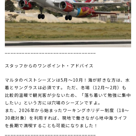
________________________________
スタッフからのワンポイント・アドバイス
マルタのベストシーズンは
5
月〜
10
月！海が好きな方は、水
着とサングラスは必須です。
ただ、冬場（
12
月〜
2
月）も
比較的温暖で観光客が少ないため、「落ち着いて勉強に集中
したい」という方には穴場のシーズンですよ。
また、
2026
年から始まったワーキングホリデー制度（
18
〜
30
歳対象）を利用すれば、現地で働きながら地中海ライフ
を長期で満喫することも可能になりました！
________________________________