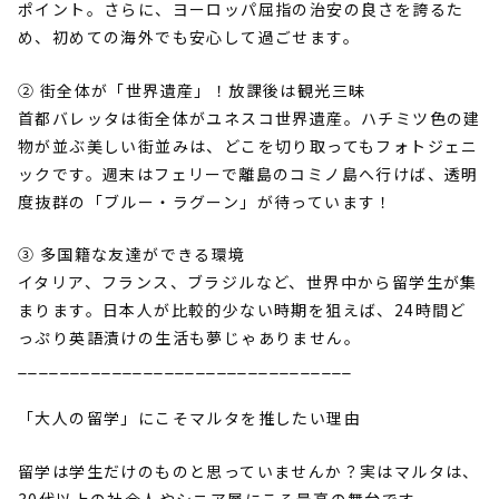
ポイント。さらに、ヨーロッパ屈指の治安の良さを誇るた
め、初めての海外でも安心して過ごせます。
② 街全体が「世界遺産」！放課後は観光三昧
首都バレッタは街全体がユネスコ世界遺産。ハチミツ色の建
物が並ぶ美しい街並みは、どこを切り取ってもフォトジェニ
ックです。週末はフェリーで離島のコミノ島へ行けば、透明
度抜群の「ブルー・ラグーン」が待っています！
③ 多国籍な友達ができる環境
イタリア、フランス、ブラジルなど、世界中から留学生が集
まります。日本人が比較的少ない時期を狙えば、
24
時間ど
っぷり英語漬けの生活も夢じゃありません。
________________________________
「大人の留学」にこそマルタを推したい理由
留学は学生だけのものと思っていませんか？実はマルタは、
30
代以上の社会人やシニア層にこそ最高の舞台です。