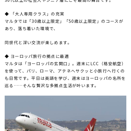
◆ 「大人専用クラス」の充実
マルタでは「
30
歳以上限定」「
50
歳以上限定」のコースが
あり、落ち着いた環境で、
同世代と深い交流が楽しめます。
◆ ヨーロッパ旅行の拠点に最適
マルタは「ヨーロッパの玄関口」。週末に
LCC
（格安航空）
を使って、パリ、ローマ、アテネへサクッと小旅行へ行くの
も日常です。平日は英語を学び、週末はヨーロッパの名所を
巡る
……
そんな贅沢な多拠点生活が叶います。