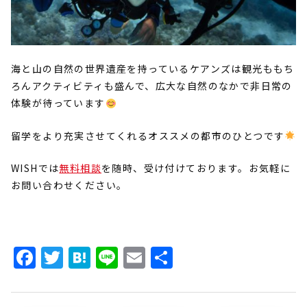
海と山の自然の世界遺産を持っているケアンズは観光ももち
ろんアクティビティも盛んで、広大な自然のなかで非日常の
体験が待っています
留学をより充実させてくれるオススメの都市のひとつです
WISH
では
無料相談
を随時、受け付けております。お気軽に
お問い合わせください。
Facebook
Twitter
Hatena
Line
Email
共
有