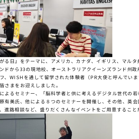
がる日』をテーマに、アメリカ、カナダ、
イギリス、マルタ
ンドから33の現地校、オーストラリア
クイーンズラ
ンド州政
フ、
WISHを通して留学された体験者（PR大使と呼んでい
皆さまをお迎えしました。
によるセミナー、「
脳科学者と供に考えるデジタル世代の若
原有美氏、他による８つのセミナーを開催し、
その他、英会
、
進路相談など、
盛りだくさんなイベントをご用意すること