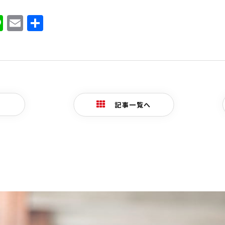
ook
ter
atena
Line
Email
共
有
記事一覧へ