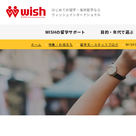
はじめての留学・海外留学なら
ウィッシュインターナショナル
WISHの留学サポート
目的・年代で選ぶ
ホーム
>
特集・お役立ち
>
留学生・スタッフブログ
>
WIS