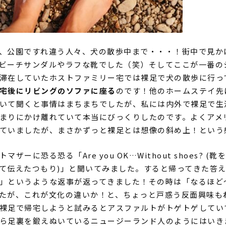
、公園ですれ違う人々、犬の散歩中まで・・・！街中で見か
ビーチサンダルやラフな靴でした（笑）そしてここが一番の
滞在していたホストファミリー宅では裸足で犬の散歩に行っ
宅後にリビングのソファに座る
のです！他のホームステイ先
いて聞くと事情はまちまちでしたが、私には内外で裸足で生
まりにかけ離れていて本当にびっくりしたのです。よくアメ
ていましたが、まさかずっと裸足とは想像の斜め上！という
トマザーに恐る恐る「
Are you OK…Without shoes? (
靴を
て伝えたつもり
)
」と聞いてみました。すると帰ってきた答
」というような返事が返ってきました！その時は「なるほど
たが、これが文化の違いか！と、ちょっと戸惑う反面興味も
裸足で帰宅しようと試みるとアスファルトがトゲトゲしてい
ら足裏を鍛えぬいているニュージーランド人のようにはいき