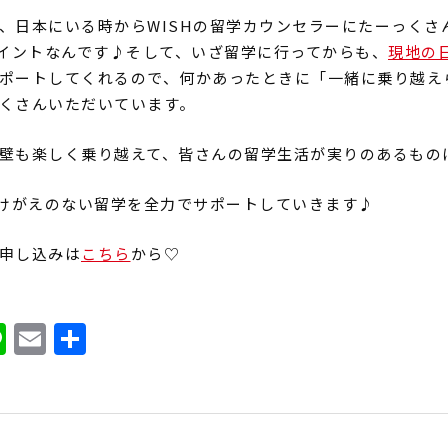
、日本にいる時からWISHの留学カウンセラーにたーっくさ
ポイントなんです♪そして、いざ留学に行ってからも、
現地の
ポートしてくれるので、何かあったときに「一緒に乗り越え
くさんいただいています。
壁も楽しく乗り越えて、皆さんの留学生活が実りのあるもの
かけがえのない留学を全力でサポートしていきます♪
申し込みは
こちら
から♡
ook
ter
atena
Line
Email
共
有