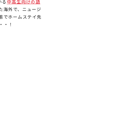
いる
中高生向けの語
た海外で、ニュージ
態でホームステイ先
・・！