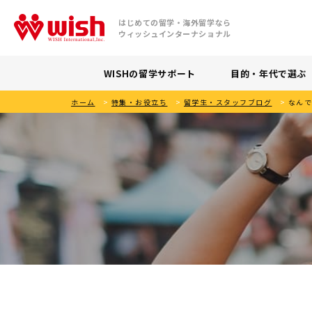
はじめての留学・海外留学なら
ウィッシュインターナショナル
WISHの留学サポート
目的・年代で選ぶ
ホーム
>
特集・お役立ち
>
留学生・スタッフブログ
>
なんで