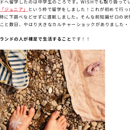
ドへ留学したのは中学生のころです。
WISH
でも取り扱って
「ジュニア」
という枠で留学をしました！これが初めて行っ
特に下調べなどせずに渡航しました。そんな前知識ゼロの状
こと数日、やはり大きなカルチャーショックがありました・
ランドの人が裸足で生活すること
です！！