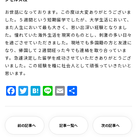
お世話になっております。
この度は大変ありがとうございま
した。
５週間という短期留学でしたが、大学生活において、
また人生において最も大きく、思い出深い経験となりまし
た。
憧れていた海外生活を現実のものとし、
刺激の多い日々
を過ごさせていただきました。
現地でも多国籍の方と友達に
なり、
帰国して２週間経った今でも連絡を取り合っていま
す。
急遽決定した留学を成功させていただきありがとうござ
いました。
この経験を糧に社会人として頑張っていきたいと
思います。
Facebook
Twitter
Hatena
Line
Email
共
有
前の記事へ
記事一覧へ
次の記事へ