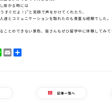
し掛かる時には
もうすぐだよ！
)”
と笑顔で声をかけてくれたり、
人達とコミュニケーションを取れたのも貴重な
経験でした。
ることのできない景色、
皆さんもぜひ留学中に体験してみて
ook
ter
atena
Line
Email
共
有
記事一覧へ