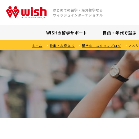
はじめての留学・海外留学なら
ウィッシュインターナショナル
WISHの留学サポート
目的・年代で選ぶ
ホーム
>
特集・お役立ち
>
留学生・スタッフブログ
>
アメ