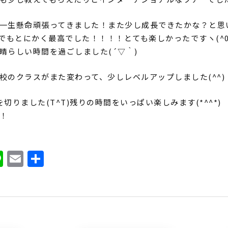
一生懸命頑張ってきました！また少し成長できたかな？と思
)でもとにかく最高でした！！！！とても楽しかったですヽ(^0
晴らしい時間を過ごしました(´▽｀)
校のクラスがまた変わって、少しレベルアップしました(^^)
切りました(T^T)残りの時間をいっぱい楽しみます(*^^*)
！
ook
ter
atena
Line
Email
共
有