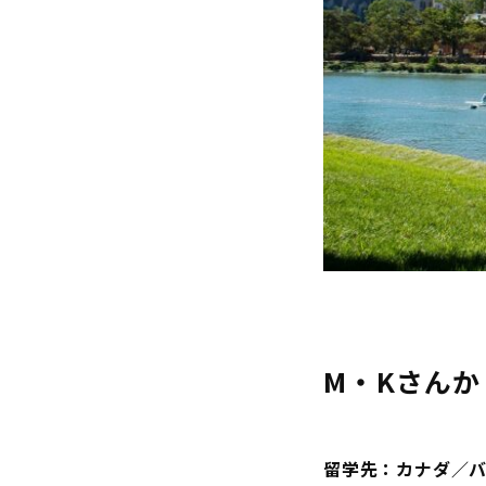
M・Kさん
か
留学先：カナダ／