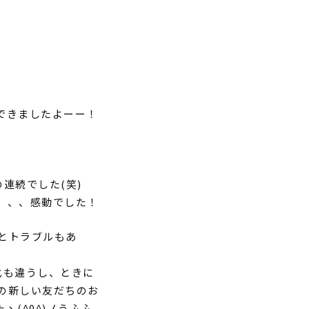
できましたよーー！
の連続でした(笑)
、、、感動でした！
とトラブルもあ
化も違うし、ときに
の新しい友だちのお
(^0^)ノうふふ。