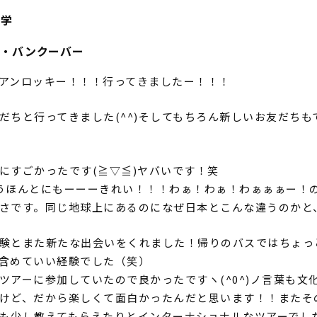
留学
ー・バンクーバー
アンロッキー！！！行ってきましたー！！！
だちと行ってきました(^^)そしてもちろん新しいお友だちも
にすごかったです(≧▽≦)ヤバいです！笑
ula&もうほんとにもーーーきれい！！！わぁ！わぁ！わぁぁぁー！
さです。同じ地球上にあるのになぜ日本とこんな違うのかと
験とまた新たな出会いをくれました！帰りのバスではちょっ
含めていい経験でした（笑）
ツアーに参加していたので良かったですヽ(^0^)ノ言葉も文
けど、だから楽しくて面白かったんだと思います！！またそ
も少し教えてもらえたりとインターナショナルなツアーでしたヽ