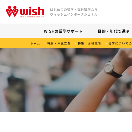
はじめての留学・海外留学なら
ウィッシュインターナショナル
WISHの留学サポート
目的・年代で選ぶ
ホーム
>
特集・お役立ち
>
特集・お役立ち
>
留学について