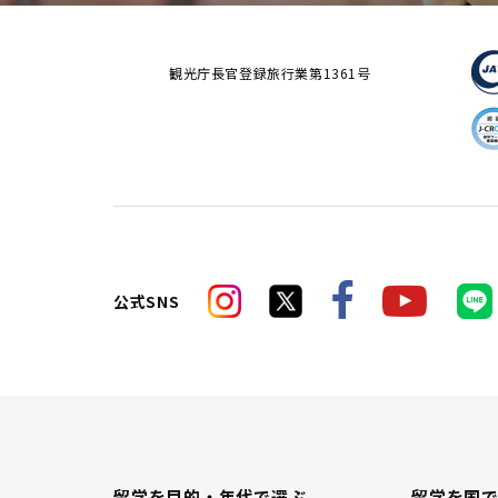
観光庁長官登録旅行業第1361号
公式SNS
留学を目的・年代で選ぶ
留学を国