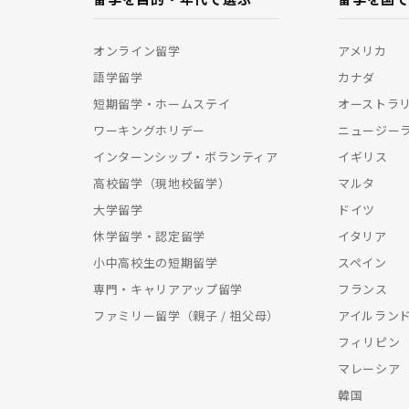
オンライン留学
アメリカ
語学留学
カナダ
短期留学・ホームステイ
オーストラ
ワーキングホリデー
ニュージー
インターンシップ・ボランティア
イギリス
高校留学（現地校留学）
マルタ
大学留学
ドイツ
休学留学・認定留学
イタリア
小中高校生の短期留学
スペイン
専門・キャリアアップ留学
フランス
ファミリー留学（親子 / 祖父母）
アイルラン
フィリピン
マレーシア
韓国