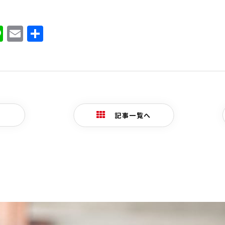
ook
ter
atena
Line
Email
共
有
記事一覧へ