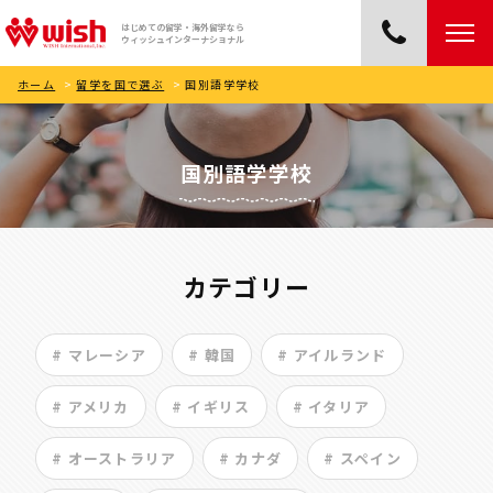
はじめての留学・海外留学なら
ウィッシュインターナショナル
ホーム
>
留学を国で選ぶ
>
国別語学学校
国別語学学校
カテゴリー
# マレーシア
# 韓国
# アイルランド
# アメリカ
# イギリス
# イタリア
# オーストラリア
# カナダ
# スペイン