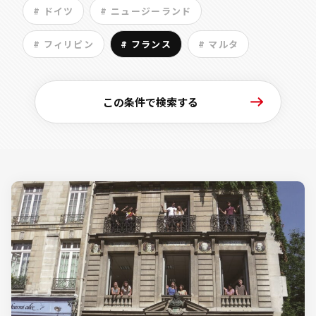
# ドイツ
# ニュージーランド
# フィリピン
# フランス
# マルタ
この条件で検索する