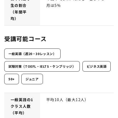
生の割合
月は5％
（年間平
均）
受講可能コース
一般英語（週20・30レッスン）
試験対策（TOEFL・IELTS・ケンブリッジ）
ビジネス英語
50+
ジュニア
一般英語の1
平均10人（最大12人）
クラス人数
（平均）