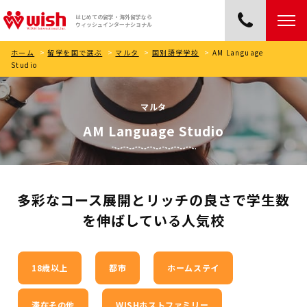
はじめての留学・海外留学なら
ウィッシュインターナショナル
ホーム
>
留学を国で選ぶ
>
マルタ
>
国別語学学校
>
AM Language
Studio
マルタ
AM Language Studio
多彩なコース展開とリッチの良さで学生数
を伸ばしている人気校
18歳以上
都市
ホームステイ
滞在その他
WISHホストファミリー