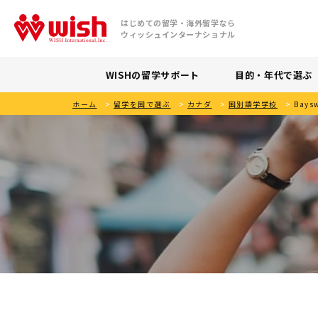
はじめての留学・海外留学なら
ウィッシュインターナショナル
WISHの留学サポート
目的・年代で選ぶ
ホーム
>
留学を国で選ぶ
>
カナダ
>
国別語学学校
>
Baysw