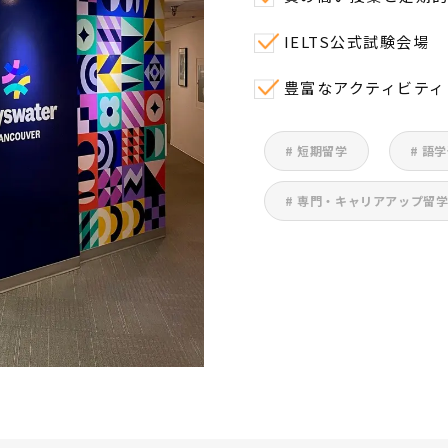
IELTS公式試験会場
豊富なアクティビティ
# 短期留学
# 語
# 専門・キャリアアップ留