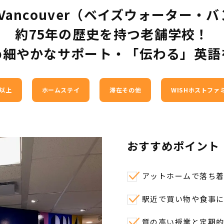
er Vancouver（ベイズウォーター
約75年の歴史を持つ老舗学校！
め細やかなサポート・「伝わる」英語
歳以上
ホームステイ
滞在その他
WISHホストファ
おすすめポイント
アットホームで落ち
駅近で買い物や食事
質の高い授業と定期